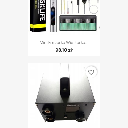
Mini Frezarka Wiertarka...
98,10 zł
favorite_border