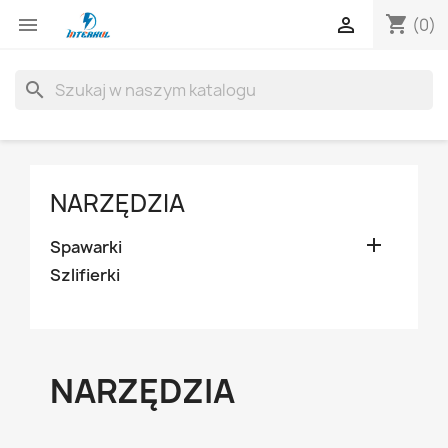
shopping_cart


(0)
search
NARZĘDZIA

Spawarki
Szlifierki
NARZĘDZIA