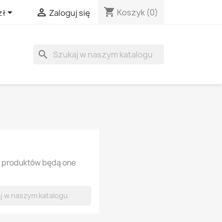
shopping_cart


Koszyk
(0)
zł
Zaloguj się
search
 produktów będą one