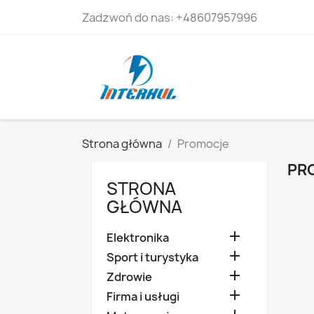
Zadzwoń do nas:
+48607957996
Strona główna
Promocje
PR
STRONA
GŁÓWNA

Elektronika

Sport i turystyka

Zdrowie

Firma i usługi