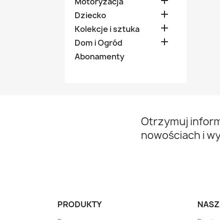

Motoryzacja

Dziecko

Kolekcje i sztuka

Dom i Ogród
Abonamenty
Otrzymuj infor
nowościach i w
PRODUKTY
NASZ