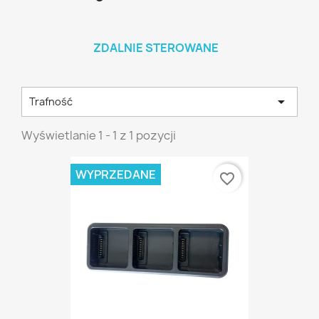
ZDALNIE STEROWANE

Trafność
Wyświetlanie 1 - 1 z 1 pozycji
WYPRZEDANE
favorite_border