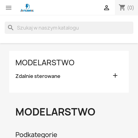
shopping_cart


(0)
search
MODELARSTWO

Zdalnie sterowane
MODELARSTWO
Podkategorie