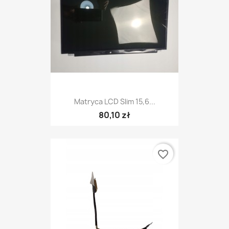
Matryca LCD Slim 15,6...
80,10 zł
favorite_border