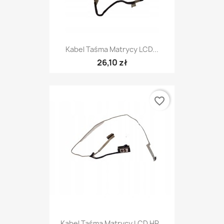
Kabel Taśma Matrycy LCD...
26,10 zł
favorite_border
Kabel Taśma Matrycy LCD HP...