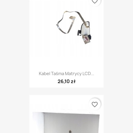
favorite_border
Kabel Taśma Matrycy LCD...
26,10 zł
favorite_border