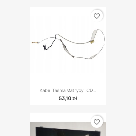
favorite_border
Kabel Taśma Matrycy LCD...
53,10 zł
favorite_border