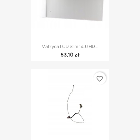
Matryca LCD Slim 14.0 HD...
53,10 zł
favorite_border