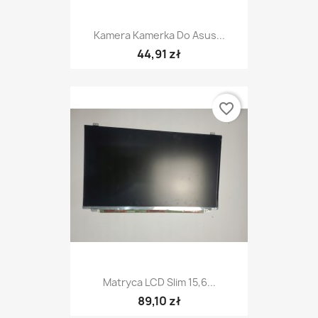
Kamera Kamerka Do Asus...
44,91 zł
favorite_border
Matryca LCD Slim 15,6...
89,10 zł