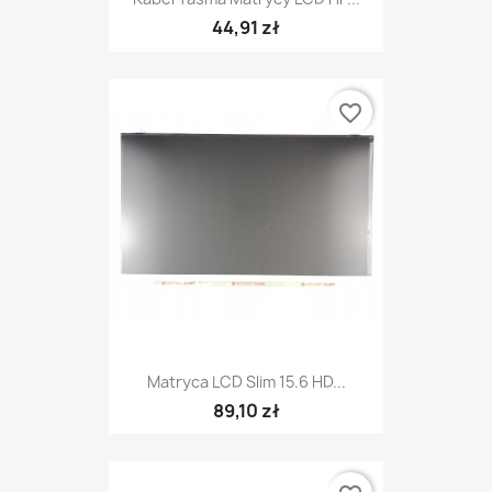
44,91 zł
favorite_border
Matryca LCD Slim 15.6 HD...
89,10 zł