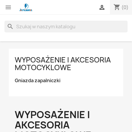
shopping_cart


(0)
search
WYPOSAŻENIE I AKCESORIA
MOTOCYKLOWE
Gniazda zapalniczki
WYPOSAŻENIE I
AKCESORIA