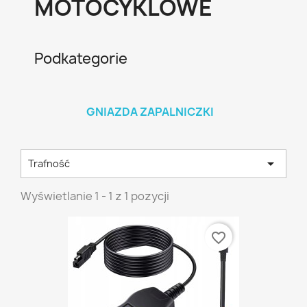
MOTOCYKLOWE
Podkategorie
GNIAZDA ZAPALNICZKI

Trafność
Wyświetlanie 1 - 1 z 1 pozycji
favorite_border