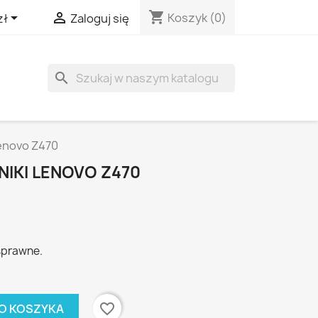
shopping_cart


Koszyk
(0)
zł
Zaloguj się
search
Lenovo Z470
NIKI LENOVO Z470
sprawne.
favorite_border
O KOSZYKA