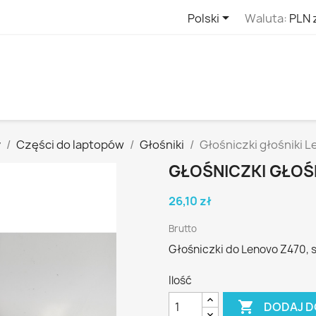

Polski
Waluta:
PLN 
y
Części do laptopów
Głośniki
Głośniczki głośniki 
GŁOŚNICZKI GŁOŚ
26,10 zł
Brutto
Głośniczki do Lenovo Z470, 
Ilość

DODAJ D