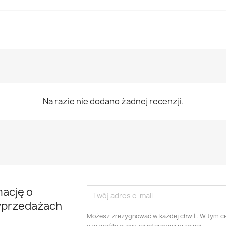
Na razie nie dodano żadnej recenzji.
mację o
yprzedażach
Możesz zrezygnować w każdej chwili. W tym ce