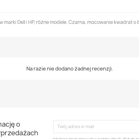
 marki Dell i HP, różne modele. Czarna, mocowanie kwadrat o 
Na razie nie dodano żadnej recenzji.
mację o
yprzedażach