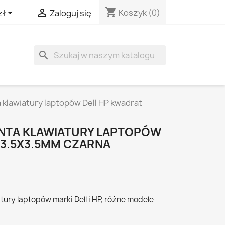
shopping_cart


Koszyk
(0)
zł
Zaloguj się
search
klawiatury laptopów Dell HP kwadrat
NTA KLAWIATURY LAPTOPÓW
 3.5X3.5MM CZARNA
ury laptopów marki Dell i HP, różne modele