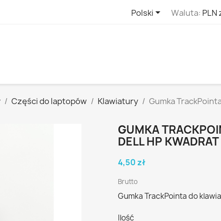

Polski
Waluta:
PLN 
y
Części do laptopów
Klawiatury
Gumka TrackPointa 
GUMKA TRACKPOI
DELL HP KWADRAT
4,50 zł
Brutto
Gumka TrackPointa do klawiat
Ilość