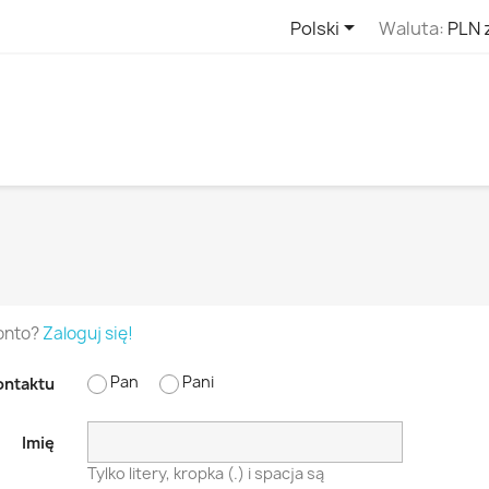

Polski
Waluta:
PLN 
onto?
Zaloguj się!
Pan
Pani
ontaktu
Imię
Tylko litery, kropka (.) i spacja są