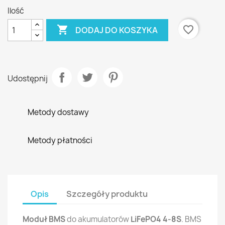
Ilość

favorite_border
DODAJ DO KOSZYKA
Udostępnij
Metody dostawy
Metody płatności
Opis
Szczegóły produktu
Moduł BMS
do akumulatorów
LiFePO4 4-8S
. BMS