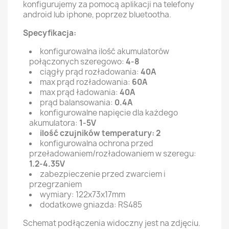
konfigurujemy za pomocą aplikacji na telefony
android lub iphone, poprzez bluetootha.
Specyfikacja:
konfigurowalna ilość akumulatorów
połączonych szeregowo:
4-8
ciągły prąd rozładowania:
40A
max prąd rozładowania:
60A
max prąd ładowania:
40A
prąd balansowania:
0.4A
konfigurowalne napięcie dla każdego
akumulatora:
1-5V
ilość czujników temperatury: 2
konfigurowalna ochrona przed
przeładowaniem/rozładowaniem w szeregu:
1.2-4.35V
zabezpieczenie przed zwarciem i
przegrzaniem
wymiary: 122x73x17mm
dodatkowe gniazda: RS485
Schemat podłączenia widoczny jest na zdjęciu.