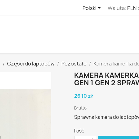

Polski
Waluta:
PLN 
y
Części do laptopów
Pozostałe
Kamera kamerka do
KAMERA KAMERKA 
GEN 1 GEN 2 SPR
26,10 zł
Brutto
Sprawna kamera do laptopów
Ilość