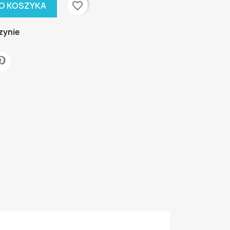
favorite_border
O KOSZYKA
zynie