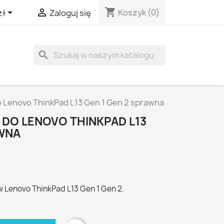
shopping_cart


Koszyk
(0)
zł
Zaloguj się
search
 Lenovo ThinkPad L13 Gen 1 Gen 2 sprawna
DO LENOVO THINKPAD L13
AWNA
 Lenovo ThinkPad L13 Gen 1 Gen 2.