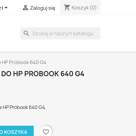
shopping_cart


Koszyk
(0)
zł
Zaloguj się
search
 HP Probook 640 G4
DO HP PROBOOK 640 G4
 HP Probook 640 G4.
favorite_border
O KOSZYKA