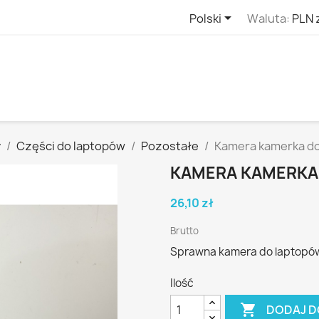

Polski
Waluta:
PLN 
y
Części do laptopów
Pozostałe
Kamera kamerka do
KAMERA KAMERKA 
26,10 zł
Brutto
Sprawna kamera do laptopów
Ilość

DODAJ D