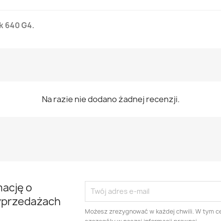
k 640 G4.
Na razie nie dodano żadnej recenzji.
mację o
yprzedażach
Możesz zrezygnować w każdej chwili. W tym ce