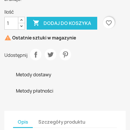
Ilość

favorite_border
DODAJ DO KOSZYKA

Ostatnie sztuki w magazynie
Udostępnij
Metody dostawy
Metody płatności
Opis
Szczegóły produktu