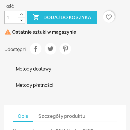
Ilość

favorite_border
DODAJ DO KOSZYKA

Ostatnie sztuki w magazynie
Udostępnij
Metody dostawy
Metody płatności
Opis
Szczegóły produktu