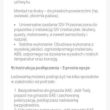
uchwytu.
Montaż na śruby – do płaskich powierzchni (np.
owiewki, zbiornik paliwa).
Uniwersalne zasilanie 12V: Przeznaczona do
pojazdów z instalacją 12V (motocykle, skutery,
quady, motorowery, a nawet samochody i
łodzie).
Solidne wykonanie: Obudowa wykonana z
wysokiej jakości, ognioodpornego materiału
ABS, odpornego na działanie wysokich i niskich
temperatur oraz korozję.
🔌 Instrukcja podłączenia – 3 proste opcje:
Ładowarkę możesz podłączyć na kilka sposobów
w zależności od potrzeb:
Bezpośrednio do gniazda SAE: Jeśli Twój
pojazd ma gniazdo SAE i zachowaną
polaryzację, podłączasz ładowarkę
bezpośrednio.