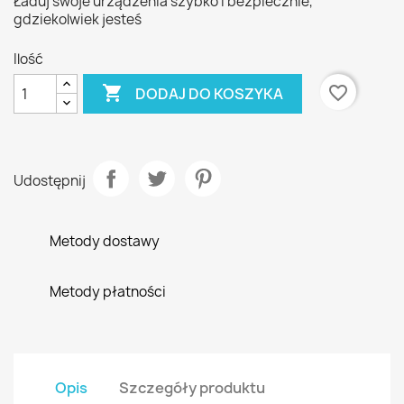
Ładuj swoje urządzenia szybko i bezpiecznie,
gdziekolwiek jesteś
Ilość

favorite_border
DODAJ DO KOSZYKA
Udostępnij
Metody dostawy
Metody płatności
Opis
Szczegóły produktu