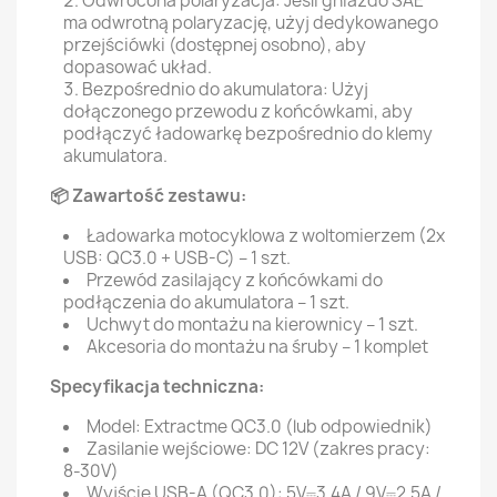
Odwrócona polaryzacja: Jeśli gniazdo SAE
ma odwrotną polaryzację, użyj dedykowanego
przejściówki (dostępnej osobno), aby
dopasować układ.
Bezpośrednio do akumulatora: Użyj
dołączonego przewodu z końcówkami, aby
podłączyć ładowarkę bezpośrednio do klemy
akumulatora.
📦 Zawartość zestawu:
Ładowarka motocyklowa z woltomierzem (2x
USB: QC3.0 + USB-C) – 1 szt.
Przewód zasilający z końcówkami do
podłączenia do akumulatora – 1 szt.
Uchwyt do montażu na kierownicy – 1 szt.
Akcesoria do montażu na śruby – 1 komplet
Specyfikacja techniczna:
Model: Extractme QC3.0 (lub odpowiednik)
Zasilanie wejściowe: DC 12V (zakres pracy:
8-30V)
Wyjście USB-A (QC3.0): 5V⎓3.4A / 9V⎓2.5A /