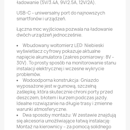
ładowanie (5V/3.4A, 9V/2.5A, 12V/2A).
USB-C – uniwersalny port do najnowszych
smartfonów i urządzeń.
Łączna moc wyjściowa pozwala na ładowanie
dwóch urządzeń jednocześnie.
Wbudowany woltomierz LED: Niebieski
wyświetlacz cyfrowy pokazuje aktualne
napięcie akumulatora (zakres pomiarowy: 8V –
30V). To prosty sposób na monitorowanie stanu
instalacji elektrycznej i wczesne wykrycie
problemów.
Wodoodporna konstrukcja: Gniazdo
wyposażone jest w gumową, szczelną
zaślepkę, która skutecznie chroni porty przed
deszczem, błotem i kurzem podczas jazdy.
Idealne rozwiązanie na długie trasy i zmienne
warunki atmosferyczne.
Dwa sposoby montażu: W zestawie znajdują
się akcesoria umożliwiające łatwą instalację:
Montaż na kierownicy – za pomocą solidnego