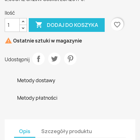
Ilość

favorite_border
DODAJ DO KOSZYKA

Ostatnie sztuki w magazynie
Udostępnij
Metody dostawy
Metody płatności
Opis
Szczegóły produktu