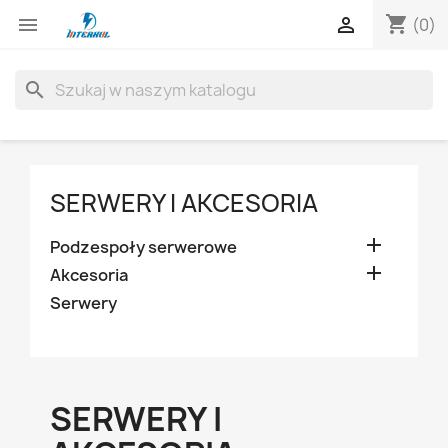
shopping_cart


(0)
search
SERWERY I AKCESORIA

Podzespoły serwerowe

Akcesoria
Serwery
SERWERY I