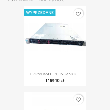
WYPRZEDANE
favorite_border
HP ProLiant DL360p Gen8 1U...
1 169,10 zł
favorite_border