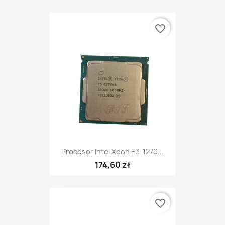
favorite_border
Procesor Intel Xeon E3-1270...
174,60 zł
favorite_border