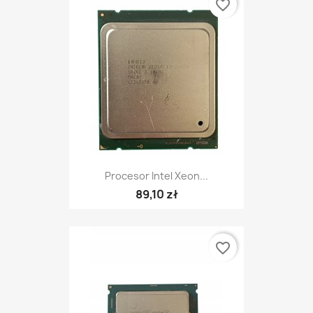
favorite_border
Procesor Intel Xeon...
89,10 zł
favorite_border