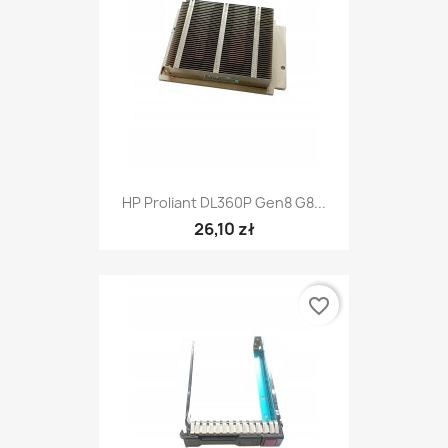
HP Proliant DL360P Gen8 G8...
26,10 zł
favorite_border