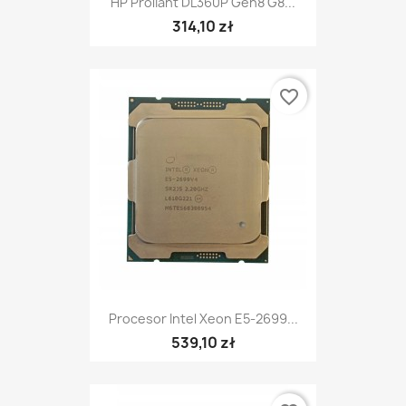
HP Proliant DL360P Gen8 G8...
314,10 zł
favorite_border
Procesor Intel Xeon E5-2699...
539,10 zł