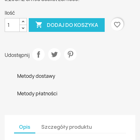
Ilość

favorite_border
DODAJ DO KOSZYKA
Udostępnij
Metody dostawy
Metody płatności
Opis
Szczegóły produktu