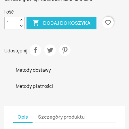
Ilość

favorite_border
DODAJ DO KOSZYKA
Udostępnij
Metody dostawy
Metody płatności
Opis
Szczegóły produktu