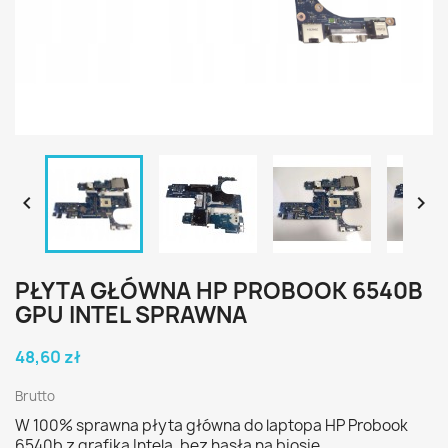


PŁYTA GŁÓWNA HP PROBOOK 6540B
GPU INTEL SPRAWNA
48,60 zł
Brutto
W 100% sprawna płyta główna do laptopa HP Probook
6540b z grafiką Intela, bez hasła na biosie